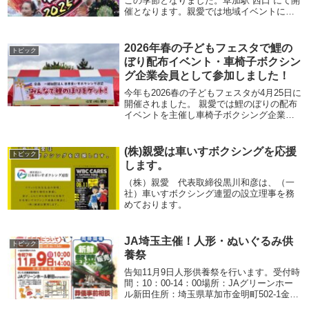
この季節となりました。草加駅”西口”にて開
催となります。親愛では地域イベントに積
極的に参加しております。親愛セレモニー
ホールでは普段は見れないような式場展示
や祭壇例などもご覧いただけます！葬儀会
2026年春の子どもフェスタで鯉の
トピック
社と...
ぼり配布イベント・車椅子ボクシン
グ企業会員として参加しました！
今年も2026春の子どもフェスタが4月25日に
開催されました。 親愛では鯉のぼりの配布
イベントを主催し車椅子ボクシング企業会
員として参加させていただきました。天候
にも恵まれ多くの市民の方が来てください
ました。鯉のぼりの配布イベントでは、未
(株)親愛は車いすボクシングを応援
トピック
来...
します。
（株）親愛 代表取締役黒川和彦は、（一
社）車いすボクシング連盟の設立理事を務
めております。
JA埼玉主催！人形・ぬいぐるみ供
トピック
養祭
告知11月9日人形供養祭を行います。受付時
間：10：00-14：00場所：JAグリーンホー
ル新田住所：埼玉県草加市金明町502-1金額
￥1,000ー 何体でも受付可ご自宅に眠ってい