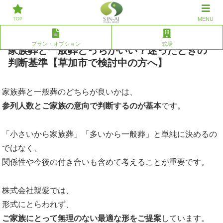
草加/川口での葬儀、家族葬なら株式会社親愛へ。その他エリアのご相談
MENU
にも対応いたします。
TOP
プラン・オプション
式場
家族葬と一般葬どっちがいい？迷ったときの
判断基準【草加市で検討中の方へ】
家族葬と一般葬のどちらが良いかは、
参列人数とご家族の意向で判断するのが基本
です。
「小さいから家族葬」「多いから一般葬」と単純に決めるの
ではなく、
関係性や今後の付き合いも含めて考えることが重要です。
株式会社親愛では、
形式にとらわれず、
ご家族にとって無理のない最適な形をご提案
しています。