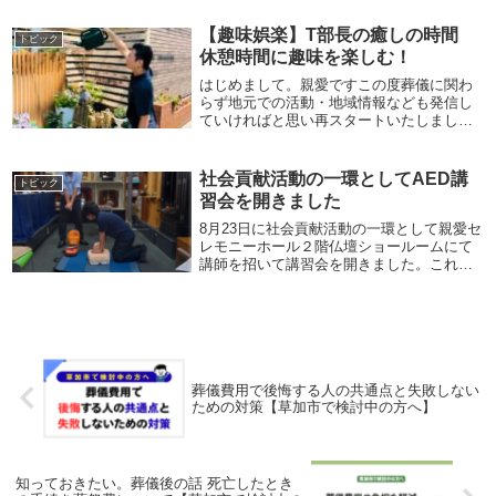
る五月人形・雛人形やぬいぐるみ処分に抵
抗ある人形などもお持ち...
【趣味娯楽】T部長の癒しの時間
トピック
休憩時間に趣味を楽しむ！
はじめまして。親愛ですこの度葬儀に関わ
らず地元での活動・地域情報なども発信し
ていければと思い再スタートいたしまし
た。宜しくお願い致します早速ではありま
すが、”太陽ガーデン”を作りました。2019年
～からいろんな形を作りましたが、やっと
社会貢献活動の一環としてAED講
トピック
完成に...
習会を開きました
8月23日に社会貢献活動の一環として親愛セ
レモニーホール２階仏壇ショールームにて
講師を招いて講習会を開きました。これか
らもふるさと草加に恩返しする気持ちを忘
れずに貢献活動をする会社を目指してまい
ります。
葬儀費用で後悔する人の共通点と失敗しない
ための対策【草加市で検討中の方へ】
知っておきたい。葬儀後の話 死亡したとき