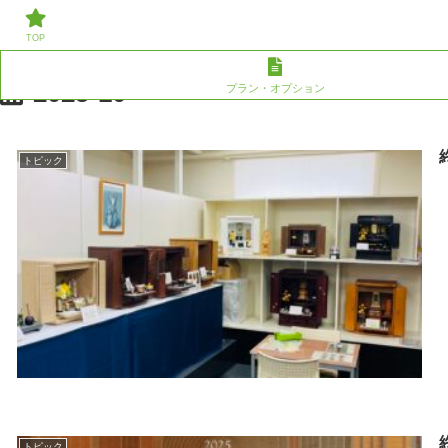
草加/川口での葬儀、家族葬なら株式会社親愛へ。その他エリアのご相談
にも対応いたします。
TOP
2025-10
プラン・オプション
トピック
トピック