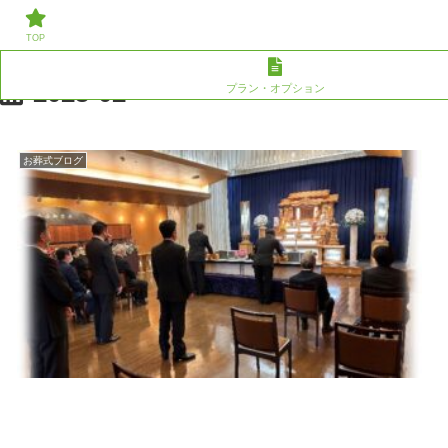
草加/川口での葬儀、家族葬なら株式会社親愛へ。その他エリアのご相談
にも対応いたします。
TOP
2023-02
プラン・オプション
お葬式ブログ