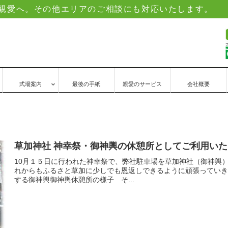
社親愛へ。その他エリアのご相談にも対応いたします。
式場案内
最後の手紙
親愛のサービス
会社概要
草加神社 神幸祭・御神輿の休憩所としてご利用い
10月１５日に行われた神幸祭で、弊社駐車場を草加神社（御神輿
れからもふるさと草加に少しでも恩返しできるように頑張っていき
する御神輿御神輿休憩所の様子 そ...