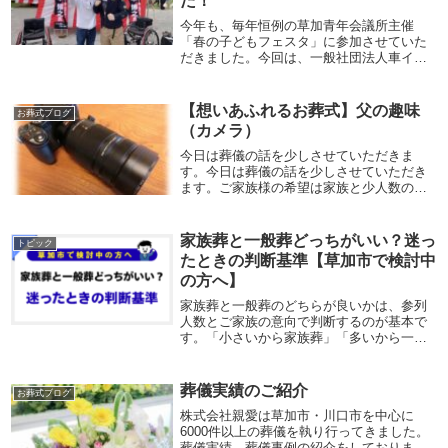
た！
今年も、毎年恒例の草加青年会議所主催
「春の子どもフェスタ」に参加させていた
だきました。今回は、一般社団法人車イス
ボクシング連盟として、みんなで楽しめる
「鯉のぼり企画」を開催！たくさんの笑顔
に出会えた、素敵な一日になりました。一
【想いあふれるお葬式】父の趣味
お葬式ブログ
般社団法人車イ...
（カメラ）
今日は葬儀の話を少しさせていただきま
す。今日は葬儀の話を少しさせていただき
ます。ご家族様の希望は家族と少人数の趣
味仲間で、一日でお葬式がしたいというこ
とで、親愛セレモニーホールの説明をさせ
ていただきました。故人様は生前愛用のカ
家族葬と一般葬どっちがいい？迷っ
トピック
メラで写真を撮...
たときの判断基準【草加市で検討中
の方へ】
家族葬と一般葬のどちらが良いかは、参列
人数とご家族の意向で判断するのが基本で
す。「小さいから家族葬」「多いから一般
葬」と単純に決めるのではなく、関係性や
今後の付き合いも含めて考えることが重要
です。株式会社親愛では、形式にとらわれ
葬儀実績のご紹介
お葬式ブログ
ず、ご家族に...
株式会社親愛は草加市・川口市を中心に
6000件以上の葬儀を執り行ってきました。
葬儀実績、葬儀事例の紹介をしておりま