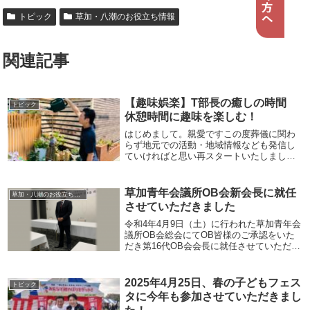
トピック
草加・八潮のお役立ち情報
関連記事
【趣味娯楽】T部長の癒しの時間
トピック
休憩時間に趣味を楽しむ！
はじめまして。親愛ですこの度葬儀に関わ
らず地元での活動・地域情報なども発信し
ていければと思い再スタートいたしまし
た。宜しくお願い致します早速ではありま
すが、”太陽ガーデン”を作りました。2019年
～からいろんな形を作りましたが、やっと
草加青年会議所OB会新会長に就任
草加・八潮のお役立ち情報
完成に...
させていただきました
令和4年4月9日（土）に行われた草加青年会
議所OB会総会にてOB皆様のご承認をいた
だき第16代OB会会長に就任させていただき
ました。地元ふるさと草加の地域発展、未
来ある子供たちのために、何年にも及ぶコ
ロナ過の中、誇り高きJCバッチを胸に活
2025年4月25日、春の子どもフェス
トピック
動...
タに今年も参加させていただきまし