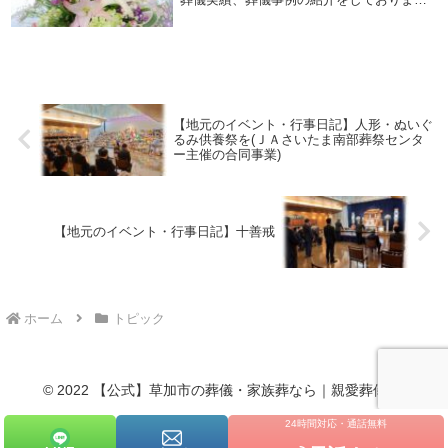
す。一般葬、家族葬、社葬、草加市市民福
祉葬、個性あふれるお葬式を随時更新して
おりますのでご覧になってみて下さい。一
般葬の葬儀実...
【地元のイベント・行事日記】人形・ぬいぐ
るみ供養祭を(ＪＡさいたま南部葬祭センタ
ー主催の合同事業)
【地元のイベント・行事日記】十善戒
ホーム
トピック
© 2022 【公式】草加市の葬儀・家族葬なら｜親愛葬儀社.
24時間対応・通話無料