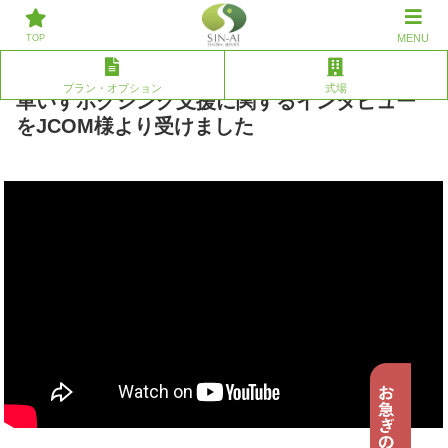
草加/川口での葬儀、家族葬なら株式会社親愛へ。その他エリアのご相談
MENU
にも対応いたします。
TOP
プラン・オプション
式場
車いすボクシング支援に関するインタビュー
をJCOM様より受けました