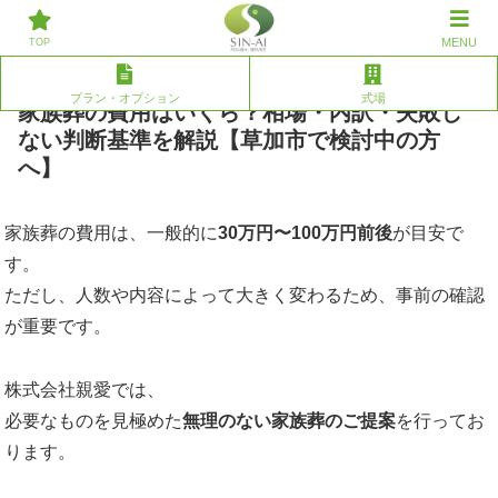
草加/川口での葬儀、家族葬なら株式会社親愛へ。その他エリアのご相談
MENU
にも対応いたします。
TOP
プラン・オプション
式場
家族葬の費用はいくら？相場・内訳・失敗し
ない判断基準を解説【草加市で検討中の方
へ】
家族葬の費用は、一般的に
30万円〜100万円前後
が目安で
す。
ただし、人数や内容によって大きく変わるため、事前の確認
が重要です。
株式会社親愛では、
必要なものを見極めた
無理のない家族葬のご提案
を行ってお
ります。