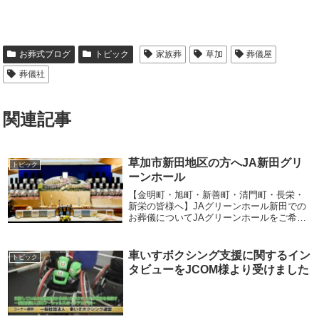
お葬式ブログ
トピック
家族葬
草加
葬儀屋
葬儀社
関連記事
草加市新田地区の方へJA新田グリ
トピック
ーンホール
【金明町・旭町・新善町・清門町・長栄・
新栄の皆様へ】JAグリーンホール新田での
お葬儀についてJAグリーンホールをご希望
の方は指定葬儀社親愛へご相談ください。
各種JA農協さんの各種イベントやサービス
のご紹介・事前のご相談・グリーンホール
車いすボクシング支援に関するイン
トピック
でのご...
タビューをJCOM様より受けました