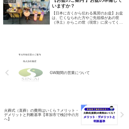
【お盆のご案内 】お盆の準備して
トピック
いますか？
【日本に古くから伝わる風習のお盆】お盆
は、亡くなられた方やご先祖様があの世
（浄土）からこの世（現世）に戻ってくる
期間のことを言います。全国的には８月１
３日～１６日一部地域では７月１３日～１
６日の場合もあります。※故人様が生前過
ごした、場所（...
GW期間の営業について
火葬式（直葬）の費用はいくら？メリット・
デメリットと判断基準【草加市で検討中の方
へ】