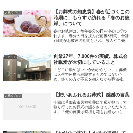
【お葬式の知恵袋】春が近づくこの
お葬式ブログ
時期に、もうすぐ訪れる「春のお彼
岸」について
春のお彼岸は、毎年春分の日を中心に行わ
れます。春分の日を挟んだ前後3日間、合計
7日間がお彼岸の期間とされ、故人やご先祖
様への供養を行う大切な時期となっていま
す。2025年では、春分の日が3月20日に当た
り、お彼岸は3月17日から3月23日ま...
創業27年、7,000件の実績。株式会
トピック
社親愛が大切にしていること
「どこに頼めばいいかわからない。」葬儀
は人生で何度も経験するものではないた
め、多くの方が不安を抱えながら葬儀社を
探されます。私たち株式会社親愛は、草加
市・川口市を中心に創業27年、7,000件以上
のお葬式をお手伝いしてきました。家族
【想いあふれるお葬式】感謝の言葉
お葬式ブログ
葬・一日...
今回は草加市市民福祉葬にて私が担当して
執り行ったお葬式の話をさせていただきま
す。「俺の葬儀は祭壇も花もお経もいらな
い。最後はお前たちだけで送ってくれれば
いいからな。」という故人の遺志を尊重し
家族5人で執り行ないました。告別式では大
きな写真を...